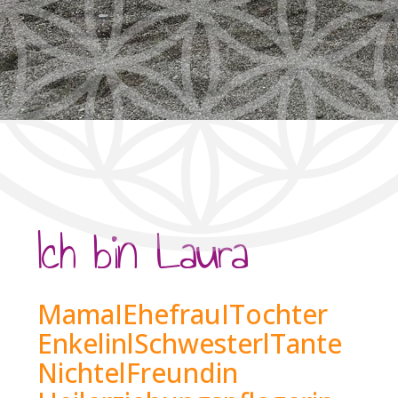
Ich bin Laura
MamaIEhefrauITochter
EnkelinlSchwesterlTante
NichtelFreundin