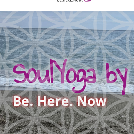
SoulYoga by
Be. Here. Now