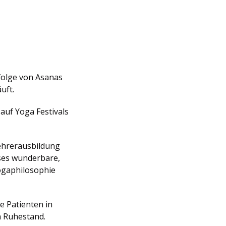
bfolge von Asanas
uft.
auf Yoga Festivals
lehrerausbildung
ses wunderbare,
ogaphilosophie
ie Patienten in
n Ruhestand.