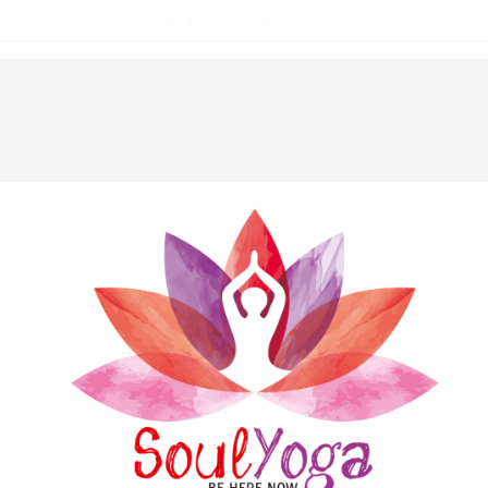
SoulYoga by Laura – Home
Impressum