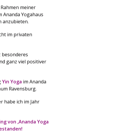
im Rahmen meiner
im Ananda Yogahaus
n anzubieten.
cht im privaten
z besonderes
 ganz viel positiver
g
Yin Yoga
im Ananda
aum Ravensburg.
er habe ich im Jahr
ing von ,Ananda Yoga
bestanden!