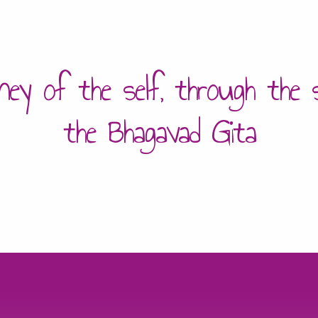
ney of the self, through the 
the Bhagavad Gita